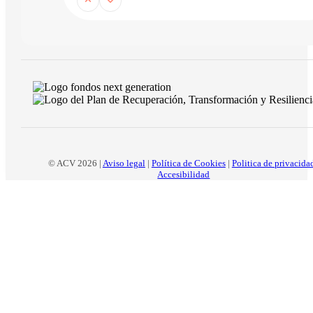
© ACV 2026 |
Aviso legal
|
Política de Cookies
|
Politica de privacida
Accesibilidad
Inicio
La