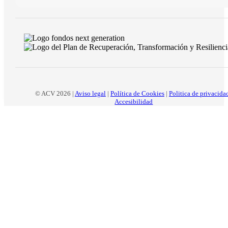
© ACV 2026 |
Aviso legal
|
Política de Cookies
|
Politica de privacida
Accesibilidad
Inicio
La
asociación