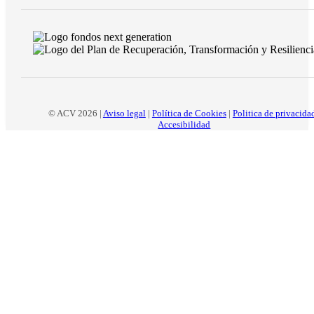
© ACV 2026 |
Aviso legal
|
Política de Cookies
|
Politica de privacida
Accesibilidad
Inicio
La
asociación
Sector