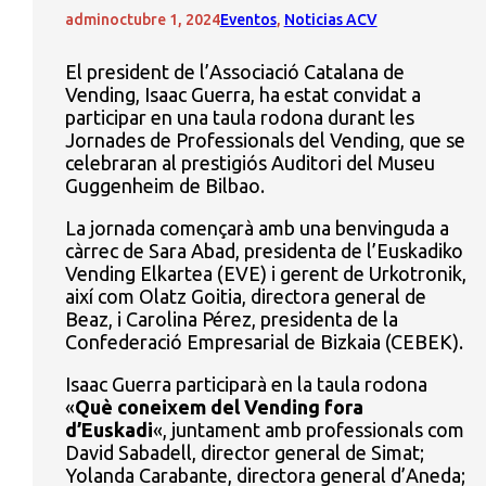
admin
octubre 1, 2024
Eventos
,
Noticias ACV
El president de l’Associació Catalana de
Vending, Isaac Guerra, ha estat convidat a
participar en una taula rodona durant les
Jornades de Professionals del Vending, que se
celebraran al prestigiós Auditori del Museu
Guggenheim de Bilbao.
La jornada començarà amb una benvinguda a
càrrec de Sara Abad, presidenta de l’Euskadiko
Vending Elkartea (EVE) i gerent de Urkotronik,
així com Olatz Goitia, directora general de
Beaz, i Carolina Pérez, presidenta de la
Confederació Empresarial de Bizkaia (CEBEK).
Isaac Guerra participarà en la taula rodona
«
Què coneixem del Vending fora
d’Euskadi
«, juntament amb professionals com
David Sabadell, director general de Simat;
Yolanda Carabante, directora general d’Aneda;