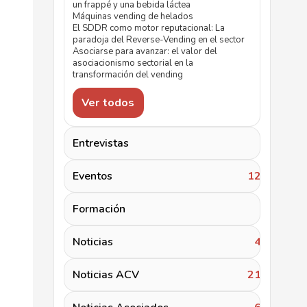
un frappé y una bebida láctea
Máquinas vending de helados
El SDDR como motor reputacional: La
paradoja del Reverse-Vending en el sector
Asociarse para avanzar: el valor del
asociacionismo sectorial en la
transformación del vending
Ver todos
Entrevistas
5
Eventos
122
Formación
2
Noticias
46
Noticias ACV
217