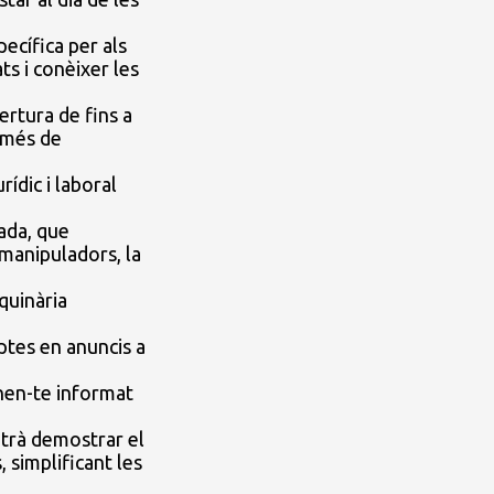
ecífica per als
ts i conèixer les
rtura de fins a
e més de
ídic i laboral
ada, que
e manipuladors, la
quinària
ptes en anuncis a
nen-te informat
metrà demostrar el
 simplificant les