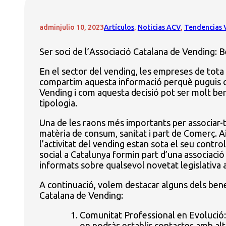
admin
julio 10, 2023
Artículos
,
Noticias ACV
,
Tendencias 
Ser soci de l’Associació Catalana de Vending: B
En el sector del vending, les empreses de tot
compartim aquesta informació perquè puguis co
Vending i com aquesta decisió pot ser molt be
tipologia.
Una de les raons més importants per associar-t
matèria de consum, sanitat i part de Comerç. A
l’activitat del vending estan sota el seu contr
social a Catalunya formin part d’una associaci
informats sobre qualsevol novetat legislativa 
A continuació, volem destacar alguns dels benef
Catalana de Vending:
Comunitat Professional en Evolució: 
on podràs establir contactes amb altr