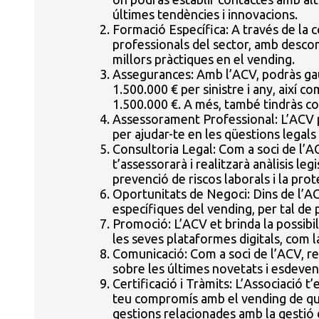
últimes tendències i innovacions.
Formació Específica: A través de la c
professionals del sector, amb descomp
millors pràctiques en el vending.
Assegurances: Amb l’ACV, podràs gau
1.500.000 € per sinistre i any, així
1.500.000 €. A més, també tindràs c
Assessorament Professional: L’ACV pos
per ajudar-te en les qüestions legals
Consultoria Legal: Com a soci de l’A
t’assessorarà i realitzarà anàlisis le
prevenció de riscos laborals i la pro
Oportunitats de Negoci: Dins de l’ACV
específiques del vending, per tal de 
Promoció: L’ACV et brinda la possibi
les seves plataformes digitals, com la
Comunicació: Com a soci de l’ACV, r
sobre les últimes novetats i esdeven
Certificació i Tràmits: L’Associació t
teu compromís amb el vending de qual
gestions relacionades amb la gestió 