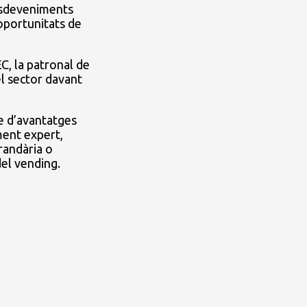
 esdeveniments
 oportunitats de
C, la patronal de
el sector davant
ie d’avantatges
ment expert,
randària o
del vending.