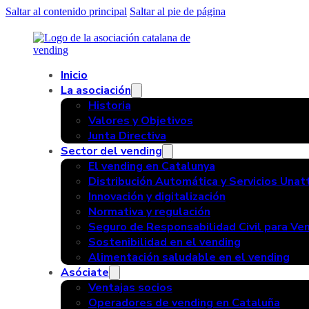
Saltar al contenido principal
Saltar al pie de página
Inicio
La asociación
Historia
Valores y Objetivos
Junta Directiva
Sector del vending
El vending en Catalunya
Distribución Automática y Servicios Una
Innovación y digitalización
Normativa y regulación
Seguro de Responsabilidad Civil para Ve
Sostenibilidad en el vending
Alimentación saludable en el vending
Asóciate
Ventajas socios
Operadores de vending en Cataluña