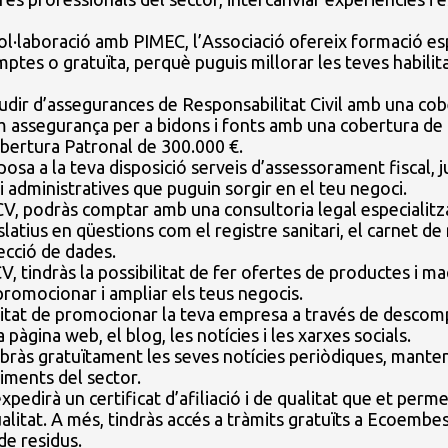
ol·laboració amb PIMEC, l’Associació ofereix formació esp
tes o gratuïta, perquè puguis millorar les teves habilita
dir d’assegurances de Responsabilitat Civil amb una cobe
 com assegurança per a bidons i fonts amb una cobertura d
obertura Patronal de 300.000 €.
a a la teva disposició serveis d’assessorament fiscal, jur
 i administratives que puguin sorgir en el teu negoci.
CV, podràs comptar amb una consultoria legal especialitz
gislatius en qüestions com el registre sanitari, el carnet d
tecció de dades.
, tindràs la possibilitat de fer ofertes de productes i ma
promocionar i ampliar els teus negocis.
litat de promocionar la teva empresa a través de descom
 pàgina web, el blog, les notícies i les xarxes socials.
ebràs gratuïtament les seves notícies periòdiques, mante
iments del sector.
’expedirà un certificat d’afiliació i de qualitat que et per
itat. A més, tindràs accés a tràmits gratuïts a Ecoembes,
de residus.