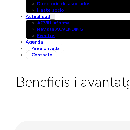
Directorio de asociados
Hazte socio
Actualidad
ACVIU Informa
Revista ACVENDING
Eventos
Agenda
Área privada
Contacto
Beneficis i avanta