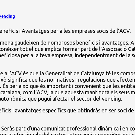
Vending
eneficis i Avantatges per a les empreses socis de l’ACV.
a mena gaudeixen de nombrosos beneficis i avantatges. 
nèixer tot el que implica formar part de l’Associació Ca
neficiosa per a la teva empresa, independentment de la s
e a l’ACV és que la Generalitat de Catalunya té les comp
ixò significa que les normatives i regulacions que afecte
ol. És per això que és important i convenient que les entit
ó catalana, com l’ACV, ja que aquesta mantindrà els seus
autonòmica que pugui afectar el sector del vending.
icis i avantatges específics que obtindràs en ser soci de 
Seràs part d’una comunitat professional dinàmica i en co
es professionals del sector, intercanviar experiències i es