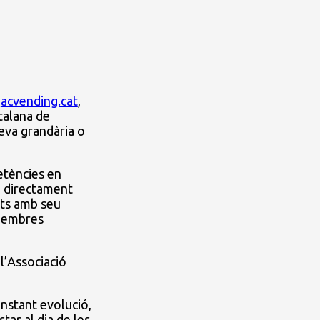
A
acvending.cat
,
talana de
eva grandària o
etències en
n directament
ats amb seu
 membres
l’Associació
nstant evolució,
tar al dia de les