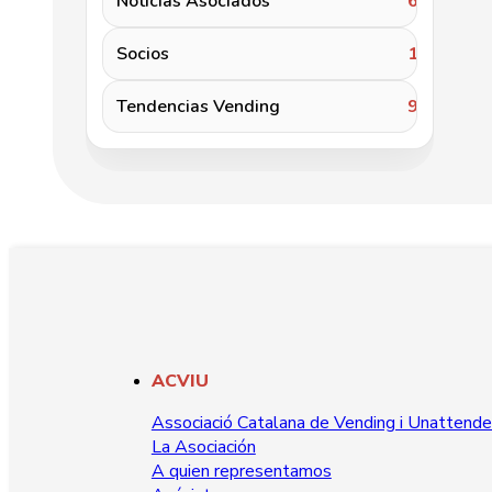
Noticias Asociados
62
Socios
19
Tendencias Vending
96
ACVIU
Associació Catalana de Vending i Unattend
La Asociación
A quien representamos