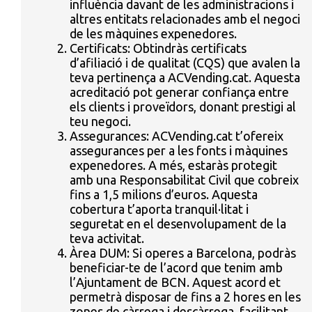
influència davant de les administracions i
altres entitats relacionades amb el negoci
de les màquines expenedores.
Certificats: Obtindràs certificats
d’afiliació i de qualitat (CQS) que avalen la
teva pertinença a ACVending.cat. Aquesta
acreditació pot generar confiança entre
els clients i proveïdors, donant prestigi al
teu negoci.
Assegurances: ACVending.cat t’ofereix
assegurances per a les fonts i màquines
expenedores. A més, estaràs protegit
amb una Responsabilitat Civil que cobreix
fins a 1,5 milions d’euros. Aquesta
cobertura t’aporta tranquil·litat i
seguretat en el desenvolupament de la
teva activitat.
Àrea DUM: Si operes a Barcelona, podràs
beneficiar-te de l’acord que tenim amb
l’Ajuntament de BCN. Aquest acord et
permetrà disposar de fins a 2 hores en les
zones de càrrega i descàrrega, facilitant